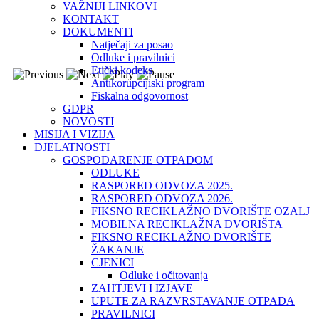
VAŽNIJI LINKOVI
KONTAKT
DOKUMENTI
Natječaji za posao
Odluke i pravilnici
Etički kodeks
Antikorupcijiski program
Fiskalna odgovornost
GDPR
NOVOSTI
MISIJA I VIZIJA
DJELATNOSTI
GOSPODARENJE OTPADOM
ODLUKE
RASPORED ODVOZA 2025.
RASPORED ODVOZA 2026.
FIKSNO RECIKLAŽNO DVORIŠTE OZALJ
MOBILNA RECIKLAŽNA DVORIŠTA
FIKSNO RECIKLAŽNO DVORIŠTE
ŽAKANJE
CJENICI
Odluke i očitovanja
ZAHTJEVI I IZJAVE
UPUTE ZA RAZVRSTAVANJE OTPADA
PRAVILNICI