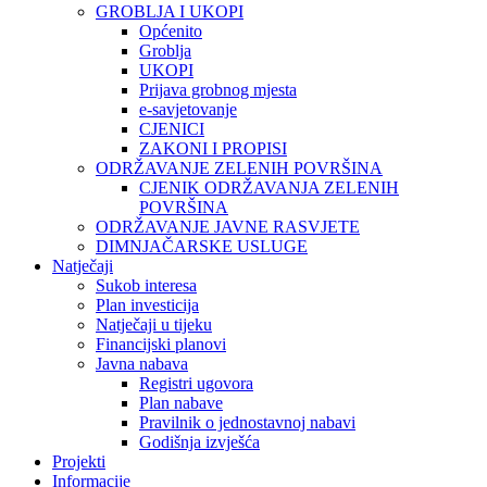
GROBLJA I UKOPI
Općenito
Groblja
UKOPI
Prijava grobnog mjesta
e-savjetovanje
CJENICI
ZAKONI I PROPISI
ODRŽAVANJE ZELENIH POVRŠINA
CJENIK ODRŽAVANJA ZELENIH
POVRŠINA
ODRŽAVANJE JAVNE RASVJETE
DIMNJAČARSKE USLUGE
Natječaji
Sukob interesa
Plan investicija
Natječaji u tijeku
Financijski planovi
Javna nabava
Registri ugovora
Plan nabave
Pravilnik o jednostavnoj nabavi
Godišnja izvješća
Projekti
Informacije