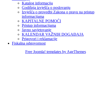
Katalog informacija
Godišnja izvješća o poslovanju
Izvješća o provedbi Zakona o pravu na pristup
informacijama
KAPITALNE POMOĆI
Pristup informacijama
Javno savjetovanje
KALENDAR VAŽNIH DOGAĐAJA
Prigovori i reklamacije
Fiskalna odgovornost
Free Joomla! templates by AgeThemes