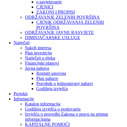
e-savjetovanje
CJENICI
ZAKONI I PROPISI
ODRŽAVANJE ZELENIH POVRŠINA
CJENIK ODRŽAVANJA ZELENIH
POVRŠINA
ODRŽAVANJE JAVNE RASVJETE
DIMNJAČARSKE USLUGE
Natječaji
Sukob interesa
Plan investicija
Natječaji u tijeku
Financijski planovi
Javna nabava
Registri ugovora
Plan nabave
Pravilnik o jednostavnoj nabavi
Godišnja izvješća
Projekti
Informacije
Katalog informacija
Godišnja izvješća o poslovanju
Izvješća o provedbi Zakona o pravu na pristup
informacijama
KAPITALNE POMOĆI