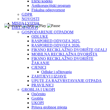
Etički kodeks
Antikorupcijiski program
Fiskalna odgovornost
GDPR
NOVOSTI
MISIJA I VIZIJA
DJELATNOSTI
GOSPODARENJE OTPADOM
ODLUKE
RASPORED ODVOZA 2025.
RASPORED ODVOZA 2026.
FIKSNO RECIKLAŽNO DVORIŠTE OZALJ
MOBILNA RECIKLAŽNA DVORIŠTA
FIKSNO RECIKLAŽNO DVORIŠTE
ŽAKANJE
CJENICI
Odluke i očitovanja
ZAHTJEVI I IZJAVE
UPUTE ZA RAZVRSTAVANJE OTPADA
PRAVILNICI
GROBLJA I UKOPI
Općenito
Groblja
UKOPI
Prijava grobnog mjesta