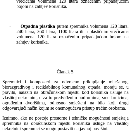
vrećicama volumena 120 litara označenim pripadajućom
bojom na zahtjev korisnika.
-
Otpadna plastika
putem spremnika volumena 120 litara,
240 litara, 360 litara, 1100 litara ili u plastičnim vrećicama
volumena 120 litara označenim pripadajućom bojom na
zahtjev korisnika.
Članak 5.
Spremnici i komposteri za odvojeno prikupljanje miješanog,
biorazgradivog i reciklabilnog komunalnog otpada, moraju se, u
pravilu, nalaziti na obračunskom mjestu kod korisnika usluge na
vlastitoj nekretnini, u za to predviđenim podrumima, smetlarnicima,
ograđenim dvorištima, odnosno smješteni na bilo koji drugi
odgovarajući način kojim se onemogućava pristup trećim osobama.
Iznimno, ako ne postoje prostorne i tehničke mogućnosti smještaja
spremnika na obračunskom mjestu korisnika usluge na vlastitoj
nekretnini spremnici se mogu postaviti na javnoj površini.