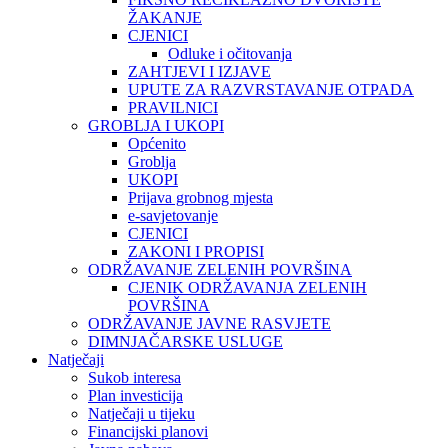
ŽAKANJE
CJENICI
Odluke i očitovanja
ZAHTJEVI I IZJAVE
UPUTE ZA RAZVRSTAVANJE OTPADA
PRAVILNICI
GROBLJA I UKOPI
Općenito
Groblja
UKOPI
Prijava grobnog mjesta
e-savjetovanje
CJENICI
ZAKONI I PROPISI
ODRŽAVANJE ZELENIH POVRŠINA
CJENIK ODRŽAVANJA ZELENIH
POVRŠINA
ODRŽAVANJE JAVNE RASVJETE
DIMNJAČARSKE USLUGE
Natječaji
Sukob interesa
Plan investicija
Natječaji u tijeku
Financijski planovi