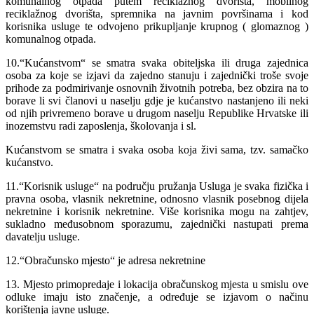
komunalnog otpada putem reciklažnog dvorišta, mobilnog
reciklažnog dvorišta, spremnika na javnim površinama i kod
korisnika usluge te odvojeno prikupljanje krupnog ( glomaznog )
komunalnog otpada.
10.“Kućanstvom“ se smatra svaka obiteljska ili druga zajednica
osoba za koje se izjavi da zajedno stanuju i zajednički troše svoje
prihode za podmirivanje osnovnih životnih potreba, bez obzira na to
borave li svi članovi u naselju gdje je kućanstvo nastanjeno ili neki
od njih privremeno borave u drugom naselju Republike Hrvatske ili
inozemstvu radi zaposlenja, školovanja i sl.
Kućanstvom se smatra i svaka osoba koja živi sama, tzv. samačko
kućanstvo.
11.“Korisnik usluge“ na području pružanja Usluga je svaka fizička i
pravna osoba, vlasnik nekretnine, odnosno vlasnik posebnog dijela
nekretnine i korisnik nekretnine. Više korisnika mogu na zahtjev,
sukladno međusobnom sporazumu, zajednički nastupati prema
davatelju usluge.
12.“Obračunsko mjesto“ je adresa nekretnine
13. Mjesto primopredaje i lokacija obračunskog mjesta u smislu ove
odluke imaju isto značenje, a određuje se izjavom o načinu
korištenja javne usluge.