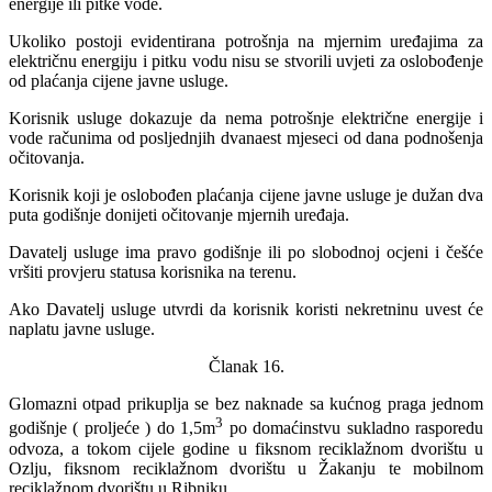
energije ili pitke vode.
Ukoliko postoji evidentirana potrošnja na mjernim uređajima za
električnu energiju i pitku vodu nisu se stvorili uvjeti za oslobođenje
od plaćanja cijene javne usluge.
Korisnik usluge dokazuje da nema potrošnje električne energije i
vode računima od posljednjih dvanaest mjeseci od dana podnošenja
očitovanja.
Korisnik koji je oslobođen plaćanja cijene javne usluge je dužan dva
puta godišnje donijeti očitovanje mjernih uređaja.
Davatelj usluge ima pravo godišnje ili po slobodnoj ocjeni i češće
vršiti provjeru statusa korisnika na terenu.
Ako Davatelj usluge utvrdi da korisnik koristi nekretninu uvest će
naplatu javne usluge.
Članak 16.
Glomazni otpad prikuplja se bez naknade sa kućnog praga jednom
3
godišnje ( proljeće ) do 1,5m
po domaćinstvu sukladno rasporedu
odvoza, a tokom cijele godine u fiksnom reciklažnom dvorištu u
Ozlju, fiksnom reciklažnom dvorištu u Žakanju te mobilnom
reciklažnom dvorištu u Ribniku.