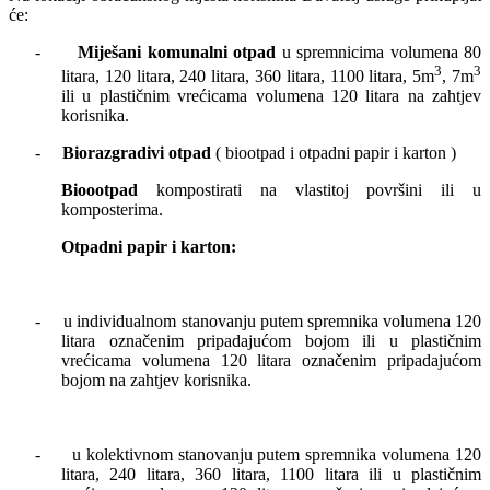
će:
-
Miješani komunalni otpad
u spremnicima volumena 80
3
3
litara, 120 litara, 240 litara, 360 litara, 1100 litara, 5m
, 7m
ili u plastičnim vrećicama volumena 120 litara na zahtjev
korisnika.
-
Biorazgradivi otpad
( biootpad i otpadni papir i karton )
Bioootpad
kompostirati na vlastitoj površini ili u
komposterima.
Otpadni papir i karton:
-
u individualnom stanovanju putem spremnika volumena 120
litara označenim pripadajućom bojom ili u plastičnim
vrećicama volumena 120 litara označenim pripadajućom
bojom na zahtjev korisnika.
-
u kolektivnom stanovanju putem spremnika volumena 120
litara, 240 litara, 360 litara, 1100 litara ili u plastičnim