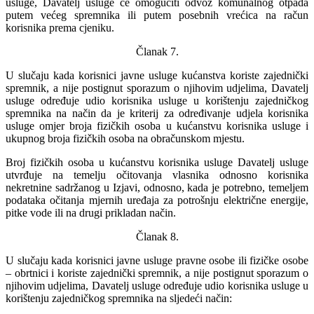
usluge, Davatelj usluge će omogućiti odvoz komunalnog otpada
putem većeg spremnika ili putem posebnih vrećica na račun
korisnika prema cjeniku.
Članak 7.
U slučaju kada korisnici javne usluge kućanstva koriste zajednički
spremnik, a nije postignut sporazum o njihovim udjelima, Davatelj
usluge određuje udio korisnika usluge u korištenju zajedničkog
spremnika na način da je kriterij za određivanje udjela korisnika
usluge omjer broja fizičkih osoba u kućanstvu korisnika usluge i
ukupnog broja fizičkih osoba na obračunskom mjestu.
Broj fizičkih osoba u kućanstvu korisnika usluge Davatelj usluge
utvrđuje na temelju očitovanja vlasnika odnosno korisnika
nekretnine sadržanog u Izjavi, odnosno, kada je potrebno, temeljem
podataka očitanja mjernih uređaja za potrošnju električne energije,
pitke vode ili na drugi prikladan način.
Članak 8.
U slučaju kada korisnici javne usluge pravne osobe ili fizičke osobe
– obrtnici i koriste zajednički spremnik, a nije postignut sporazum o
njihovim udjelima, Davatelj usluge određuje udio korisnika usluge u
korištenju zajedničkog spremnika na sljedeći način: