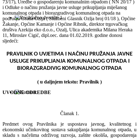
73/17), Uredbe o gospodarenju komunalnim otpadom ( NN 20/17 )
i Odluke o načinu pružanja javne usluge prikupljanja miješanog
komunalnog otpada i biorazgradivog komunalnog otpada na
području Grada Ozlja ( Službeni Glasnik Ozlja broj 01/18 ), Općine
Žakanje, Općine Kamanje i Općine Ribnik, direktor trgovačkog
društva Azekija eko d.o.o., Ozalj, Ulica akademika Milana Heraka
11, Miroslav Cigić, dipl.oec. dana 01.02.2019. godine donosi
sljedeći:
PRAVILNIK O UVJETIMA I NAČINU PRUŽANJA JAVNE
USLUGE PRIKUPLJANJA KOMUNALNOG OTPADA I
BIORAZGRADIVIG KOMUNALNOG OTPADA
( u daljnjem tekstu: Pravilnik )
UVODNE ODREDBE
Članak 1.
Predmet ovog Pravilnika je uspostava javnog, kvalitetnog i
ekonomski učinkovitog sustava sakupljanja komunalnog otpada, u
skladu s načelima održivog razvoja, zaštite okoliša, gospodarenja