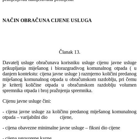
NAČIN OBRAČUNA CIJENE USLUGA
Članak 13.
Davatelj usluge obračunava korisniku usluge cijenu javne usluge
prikupljanja miješanog i biorazgradivog komunalnog otpada ( u
danjem kontekstu: cijena javne usluge ) razmjerno količini predanog
miješanog komunalnog otpada u obračunskom razdoblju, pri čemu
je kriterij količine otpada u obračunskom razdoblju volumen
spremnika otpada i broj pražnjenja spremnika.
Cijenu javne usluge čini:
- cijena javne usluge za količinu predanog miješanog komunalnog
otpada – varijabilni dio cijene,
- cijena obavezne minimalne javne usluge – fiksni dio cijene
- cijena ugovorene kazne