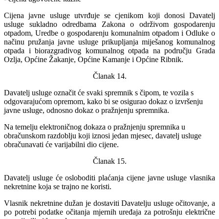
Cijena javne usluge utvrđuje se cjenikom koji donosi Davatelj
usluge sukladno odredbama Zakona o održivom gospodarenju
otpadom, Uredbe o gospodarenju komunalnim otpadom i Odluke o
načinu pružanja javne usluge prikupljanja miješanog komunalnog
otpada i biorazgradivog komunalnog otpada na području Grada
Ozlja, Općine Žakanje, Općine Kamanje i Općine Ribnik.
Članak 14.
Davatelj usluge označit će svaki spremnik s čipom, te vozila s
odgovarajućom opremom, kako bi se osigurao dokaz o izvršenju
javne usluge, odnosno dokaz o pražnjenju spremnika.
Na temelju elektroničnog dokaza o pražnjenju spremnika u
obračunskom razdoblju koji iznosi jedan mjesec, davatelj usluge
obračunavati će varijabilni dio cijene.
Članak 15.
Davatelj usluge će osloboditi plaćanja cijene javne usluge vlasnika
nekretnine koja se trajno ne koristi.
Vlasnik nekretnine dužan je dostaviti Davatelju usluge očitovanje, a
po potrebi podatke očitanja mjernih uređaja za potrošnju električne