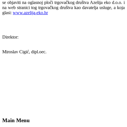
se objaviti na oglasnoj ploči trgovačkog društva Azelija eko d.o.o. i
na web stranici tog trgovačkog društva kao davatelja usluge, a koja
glasi:
www.azelija-eko.hr
Direktor:
Miroslav Cigić, dipl.oec.
Main Menu