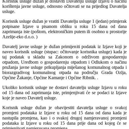
Korisnik usluge dužan je dostaviti Davatelju usluge Izjavu o načinu
korištenja javne usluge, odnosno očitovati se na prijedlog Davatelja
usluge.
Korisnik usluge dužan je vratiti Davatelju usluge 1 (jedan) primjerak
potpisane Izjave u pisanom obliku u roku 15 dana od dana
zaprimanja iste (poštom, elektroničkim putem ili osobno u prostorije
Azelije-eko d.o.o. )
Davatelj javne usluge je dužan primijeniti podatak iz Izjave koji je
naveo korisnik usluge (stupac: očitovanje korisnika usluge) kada je
taj podatak u skladu sa Zakonom o održivom gospodarenju
otpadom, Uredbom o gospodarenju otpadom i Odlukom o načinu
pružanja javne usluge prikupljanja miješanog komunalnog otpada i
biorazgradivog komunalnog otpada na području Grada Ozlja,
Općine Žakanje, Općine Kamanje i Općine Ribnik. .
Ukoliko korisnik usluge ne dostavi davatelju usluge Izjavu u roku
od 15 dana od zaprimanja iste, primjenjivati će se podaci iz Izjave
koje je naveo Davatelj usluge.
Korisnik usluge dužan je obavijestiti davatelja usluge o svakoj
promjeni podataka iz Izjave u roku od 15 dana od dana kada je
nastupila promjena, kao i o svakoj drugoj namjeravanoj promjeni
podataka iz Izjave u roku od 15 dana prije dana od kojeg će se
primjenjivati namjeravana promjena.