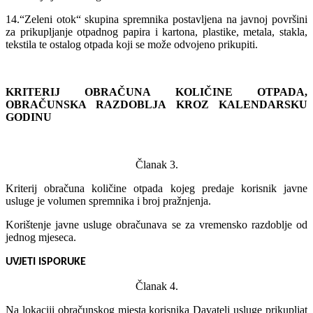
14.“Zeleni otok“ skupina spremnika postavljena na javnoj površini
za prikupljanje otpadnog papira i kartona, plastike, metala, stakla,
tekstila te ostalog otpada koji se može odvojeno prikupiti.
KRITERIJ OBRAČUNA KOLIČINE OTPADA,
OBRAČUNSKA RAZDOBLJA KROZ KALENDARSKU
GODINU
Članak 3.
Kriterij obračuna količine otpada kojeg predaje korisnik javne
usluge je volumen spremnika i broj pražnjenja.
Korištenje javne usluge obračunava se za vremensko razdoblje od
jednog mjeseca.
UVJETI ISPORUKE
Članak 4.
Na lokaciji obračunskog mjesta korisnika Davatelj usluge prikupljat