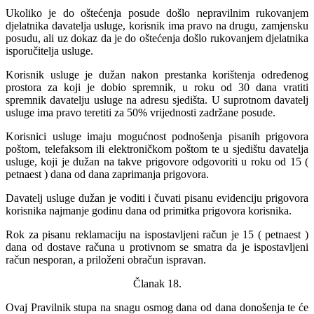
Ukoliko je do oštećenja posude došlo nepravilnim rukovanjem
djelatnika davatelja usluge, korisnik ima pravo na drugu, zamjensku
posudu, ali uz dokaz da je do oštećenja došlo rukovanjem djelatnika
isporučitelja usluge.
Korisnik usluge je dužan nakon prestanka korištenja određenog
prostora za koji je dobio spremnik, u roku od 30 dana vratiti
spremnik davatelju usluge na adresu sjedišta. U suprotnom davatelj
usluge ima pravo teretiti za 50% vrijednosti zadržane posude.
Korisnici usluge imaju mogućnost podnošenja pisanih prigovora
poštom, telefaksom ili elektroničkom poštom te u sjedištu davatelja
usluge, koji je dužan na takve prigovore odgovoriti u roku od 15 (
petnaest ) dana od dana zaprimanja prigovora.
Davatelj usluge dužan je voditi i čuvati pisanu evidenciju prigovora
korisnika najmanje godinu dana od primitka prigovora korisnika.
Rok za pisanu reklamaciju na ispostavljeni račun je 15 ( petnaest )
dana od dostave računa u protivnom se smatra da je ispostavljeni
račun nesporan, a priloženi obračun ispravan.
Članak 18.
Ovaj Pravilnik stupa na snagu osmog dana od dana donošenja te će