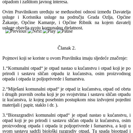
otpadom i zaštitom javnog interesa.
Ovim Pravilnikom uređuju se međusobni odnosi između Davatelja
usluge i Korisnika usluge na području Grada Ozlja, Općine
Žakanje, Općine Kamanje, i Općine Ribnik na kojem davatelj
usluge obavlja svoju komunalnu djelatnost.
Članak 2.
Pojmovi koji se koriste u ovom Pravilniku imaju sljedeće značenje:
1.“Komunalni otpad“ je otpad nastao u kućanstvu i otpad koji je po
prirodi i sastavu sličan otpadu iz kućanstva, osim proizvodnog
otpada i otpada iz poljoprivrede i šumarstva.
2.“Miješani komunalni otpad“ je otpad iz kućanstva, otpad od obrta
i drugih pravnih osoba koji je po svojstvima i sastavu sličan otpadu
iz kućanstva, iz kojeg posebnim postupkom nisu izdvojeni pojedini
materijali ( papir, staklo i dr. ).
3.“Biorazgradivi komunalni otpad“ je otpad nastao u kućanstvu, i
otpad koji je po prirodi i sastavu sličan otpadu iz kućanstva, osim
proizvodnog otpada i otpada iz poljoprivrede i šumarstva, a koji u
svom sastavu sadrži biološki razgradiv otpad. Tu spada biootpad i