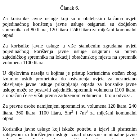
Članak 6.
Za korisnike javne usluge koji su u obiteljskim kućama uvjeti
pojedinačnog korištenja javne usluge osigurani su dodjelom
spremnika od 80 litara, 120 litara i 240 litara za miješani komunalni
otpad.
Za korisnike javne usluge u više stambenim zgradama uvjeti
pojedinačnog korištenja javne usluge osigurani su putem
zajedničkog spremnika na lokaciji obračunskog mjesta na spremnik
volumena 1100 litara.
U dijelovima naselja u kojima je pristup korisnicima otežan zbog
iznimno uskih prometnica do ostvarenja uvjeta za nesmetano
obavljanje javne usluge prikupljanja otpada za korisnike javne
usluge može se postaviti zajednički spremnik volumena 1100 litara,
a obračun će se vršiti prema zaduženom volumenu i broju odvoza.
Za pravne osobe namijenjeni spremnici su volumena 120 litara, 240
3
3
litara, 360 litara, 1100 litara, 5m
i 7m
za miješani komunalni
otpad.
Korisniku javne usluge koji iskaže potrebu u izjavi ili pismenim
zahtjevom za korištenjem usluge iznad obavezne minimalne javne