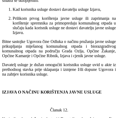
smatra se sklopljenim:
Kad korisnika usluge dostavi davatelju usluge Izjavu,
Prilikom prvog korištenja javne usluge ili zaprimanja na
korištenje spremnika za primopredaju komunalnog otpada u
slučaju kada korisnik usluge ne dostavi davatelju javne usluge
Izjavu.
Bitne sastojke Ugovora čine Odluka o načinu pružanja javne usluge
prikupljanja miješanog komunalnog otpada i biorazgradivog
komunalnog otpada na području Grada Ozlja, Općine Žakanje,
Općine Kamanje i Općine Ribnik, Izjava i cjenik javne usluge.
Davatelj usluge je dužan omogućiti korisniku usluge uvid u akte iz
prethodnog stavka prije sklapanja i izmjene I/ili dopune Ugovora i
na zahtjev korisnika usluge.
IZJAVA O NAČINU KORIŠTENJA JAVNE USLUGE
Članak 12.