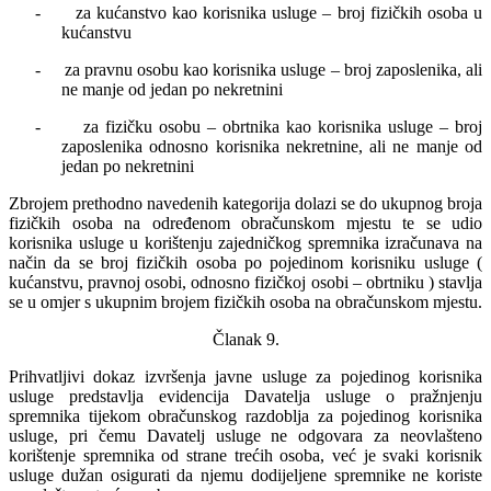
-
za kućanstvo kao korisnika usluge – broj fizičkih osoba u
kućanstvu
-
za pravnu osobu kao korisnika usluge – broj zaposlenika, ali
ne manje od jedan po nekretnini
-
za fizičku osobu – obrtnika kao korisnika usluge – broj
zaposlenika odnosno korisnika nekretnine, ali ne manje od
jedan po nekretnini
Zbrojem prethodno navedenih kategorija dolazi se do ukupnog broja
fizičkih osoba na određenom obračunskom mjestu te se udio
korisnika usluge u korištenju zajedničkog spremnika izračunava na
način da se broj fizičkih osoba po pojedinom korisniku usluge (
kućanstvu, pravnoj osobi, odnosno fizičkoj osobi – obrtniku ) stavlja
se u omjer s ukupnim brojem fizičkih osoba na obračunskom mjestu.
Članak 9.
Prihvatljivi dokaz izvršenja javne usluge za pojedinog korisnika
usluge predstavlja evidencija Davatelja usluge o pražnjenju
spremnika tijekom obračunskog razdoblja za pojedinog korisnika
usluge, pri čemu Davatelj usluge ne odgovara za neovlašteno
korištenje spremnika od strane trećih osoba, već je svaki korisnik
usluge dužan osigurati da njemu dodijeljene spremnike ne koriste