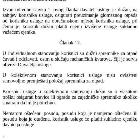
Izvan odredbe stavka 1. ovog članka davatelj usluge je dužan, na
zahtjev korisnika usluge, osigurati preuzimanje glomaznog otpada
od korisnika usluge na obračunskom mjestu korisnika usluge, pri
čemu je korisnik dužan platiti cijenu izvršene usluge sukladno
važećem cjeniku.
Članak 17.
U individualnom stanovanju korisnici su dužni spremnike za otpad
čuvati i održavati, osim u slučaju mehaničkih kvarova, čiji je servis
obveza Davatelja usluge.
U kolektivnom stanovanju korisnici usluge nisu ovlašteni
samovoljno premještati položaj spremnika za otpad.
Korisnici usluge u kolektivnom stanovanju dužni su o vlastitom
trošku osigurati bravice ili ograde za zajedničke spremnike ukoliko
smatraju da im je potrebno.
Nemarom oštećenu posudu, posudu koja je namjerno oštećena ili
posudu koja je otuđena, korisnik usluge će platiti sukladno cjeniku
davatelja usluge
.