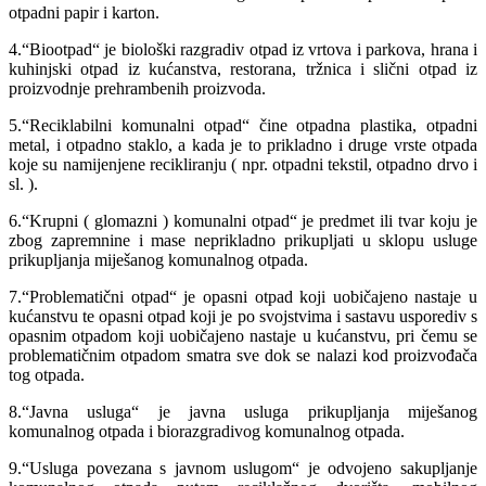
otpadni papir i karton.
4.“Biootpad“ je biološki razgradiv otpad iz vrtova i parkova, hrana i
kuhinjski otpad iz kućanstva, restorana, tržnica i slični otpad iz
proizvodnje prehrambenih proizvoda.
5.“Reciklabilni komunalni otpad“ čine otpadna plastika, otpadni
metal, i otpadno staklo, a kada je to prikladno i druge vrste otpada
koje su namijenjene recikliranju ( npr. otpadni tekstil, otpadno drvo i
sl. ).
6.“Krupni ( glomazni ) komunalni otpad“ je predmet ili tvar koju je
zbog zapremnine i mase neprikladno prikupljati u sklopu usluge
prikupljanja miješanog komunalnog otpada.
7.“Problematični otpad“ je opasni otpad koji uobičajeno nastaje u
kućanstvu te opasni otpad koji je po svojstvima i sastavu usporediv s
opasnim otpadom koji uobičajeno nastaje u kućanstvu, pri čemu se
problematičnim otpadom smatra sve dok se nalazi kod proizvođača
tog otpada.
8.“Javna usluga“ je javna usluga prikupljanja miješanog
komunalnog otpada i biorazgradivog komunalnog otpada.
9.“Usluga povezana s javnom uslugom“ je odvojeno sakupljanje