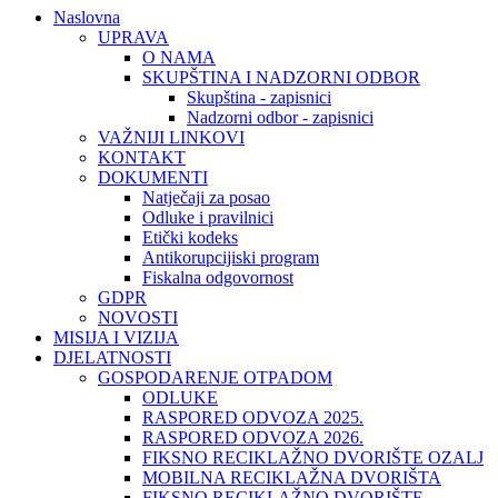
Naslovna
UPRAVA
O NAMA
SKUPŠTINA I NADZORNI ODBOR
Skupština - zapisnici
Nadzorni odbor - zapisnici
VAŽNIJI LINKOVI
KONTAKT
DOKUMENTI
Natječaji za posao
Odluke i pravilnici
Etički kodeks
Antikorupcijiski program
Fiskalna odgovornost
GDPR
NOVOSTI
MISIJA I VIZIJA
DJELATNOSTI
GOSPODARENJE OTPADOM
ODLUKE
RASPORED ODVOZA 2025.
RASPORED ODVOZA 2026.
FIKSNO RECIKLAŽNO DVORIŠTE OZALJ
MOBILNA RECIKLAŽNA DVORIŠTA
FIKSNO RECIKLAŽNO DVORIŠTE