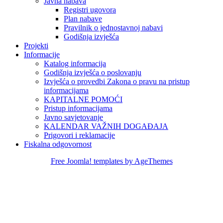
Javna nabava
Registri ugovora
Plan nabave
Pravilnik o jednostavnoj nabavi
Godišnja izvješća
Projekti
Informacije
Katalog informacija
Godišnja izvješća o poslovanju
Izvješća o provedbi Zakona o pravu na pristup
informacijama
KAPITALNE POMOĆI
Pristup informacijama
Javno savjetovanje
KALENDAR VAŽNIH DOGAĐAJA
Prigovori i reklamacije
Fiskalna odgovornost
Free Joomla! templates by AgeThemes