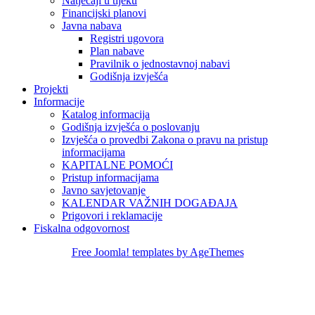
Natječaji u tijeku
Financijski planovi
Javna nabava
Registri ugovora
Plan nabave
Pravilnik o jednostavnoj nabavi
Godišnja izvješća
Projekti
Informacije
Katalog informacija
Godišnja izvješća o poslovanju
Izvješća o provedbi Zakona o pravu na pristup
informacijama
KAPITALNE POMOĆI
Pristup informacijama
Javno savjetovanje
KALENDAR VAŽNIH DOGAĐAJA
Prigovori i reklamacije
Fiskalna odgovornost
Free Joomla! templates by AgeThemes