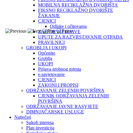
MOBILNA RECIKLAŽNA DVORIŠTA
FIKSNO RECIKLAŽNO DVORIŠTE
ŽAKANJE
CJENICI
Odluke i očitovanja
ZAHTJEVI I IZJAVE
UPUTE ZA RAZVRSTAVANJE OTPADA
PRAVILNICI
GROBLJA I UKOPI
Općenito
Groblja
UKOPI
Prijava grobnog mjesta
e-savjetovanje
CJENICI
ZAKONI I PROPISI
ODRŽAVANJE ZELENIH POVRŠINA
CJENIK ODRŽAVANJA ZELENIH
POVRŠINA
ODRŽAVANJE JAVNE RASVJETE
DIMNJAČARSKE USLUGE
Natječaji
Sukob interesa
Plan investicija