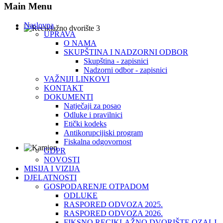
Main Menu
Naslovna
UPRAVA
O NAMA
SKUPŠTINA I NADZORNI ODBOR
Skupština - zapisnici
Nadzorni odbor - zapisnici
VAŽNIJI LINKOVI
KONTAKT
DOKUMENTI
Natječaji za posao
Odluke i pravilnici
Etički kodeks
Antikorupcijiski program
Fiskalna odgovornost
GDPR
NOVOSTI
MISIJA I VIZIJA
DJELATNOSTI
GOSPODARENJE OTPADOM
ODLUKE
RASPORED ODVOZA 2025.
RASPORED ODVOZA 2026.
FIKSNO RECIKLAŽNO DVORIŠTE OZALJ