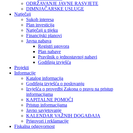
ODRŽAVANJE JAVNE RASVJETE
DIMNJAČARSKE USLUGE
Natječaji
Sukob interesa
Plan investicija
Natječaji u tijeku
Financijski planovi
Javna nabava
Registri ugovora
Plan nabave
Pravilnik o jednostavnoj nabavi
Godišnja izvješća
Projekti
Informacije
Katalog informacija
Godišnja izvješća o poslovanju
Izvješća o provedbi Zakona o pravu na pristup
informacijama
KAPITALNE POMOĆI
Pristup informacijama
Javno savjetovanje
KALENDAR VAŽNIH DOGAĐAJA
Prigovori i reklamacije
Fiskalna odgovornost