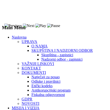
Main Menu
Naslovna
UPRAVA
O NAMA
SKUPŠTINA I NADZORNI ODBOR
Skupština - zapisnici
Nadzorni odbor - zapisnici
VAŽNIJI LINKOVI
KONTAKT
DOKUMENTI
Natječaji za posao
Odluke i pravilnici
Etički kodeks
Antikorupcijiski program
Fiskalna odgovornost
GDPR
NOVOSTI
MISIJA I VIZIJA