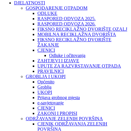
DJELATNOSTI
GOSPODARENJE OTPADOM
ODLUKE
RASPORED ODVOZA 2025.
RASPORED ODVOZA 2026.
FIKSNO RECIKLAŽNO DVORIŠTE OZALJ
MOBILNA RECIKLAŽNA DVORIŠTA
FIKSNO RECIKLAŽNO DVORIŠTE
ŽAKANJE
CJENICI
Odluke i očitovanja
ZAHTJEVI I IZJAVE
UPUTE ZA RAZVRSTAVANJE OTPADA
PRAVILNICI
GROBLJA I UKOPI
Općenito
Groblja
UKOPI
Prijava grobnog mjesta
e-savjetovanje
CJENICI
ZAKONI I PROPISI
ODRŽAVANJE ZELENIH POVRŠINA
CJENIK ODRŽAVANJA ZELENIH
POVRŠINA